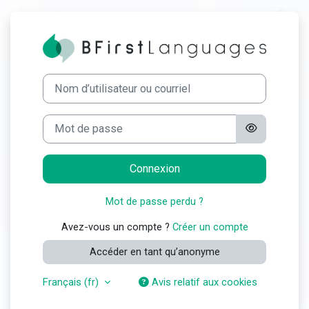
Passer au contenu principal
Connexion à B F
Procédure de création de compte
Nom d’utilisateur ou courriel
Mot de passe
Connexion
Mot de passe perdu ?
Avez-vous un compte ?
Créer un compte
Accéder en tant qu’anonyme
Français ‎(fr)‎
Avis relatif aux cookies